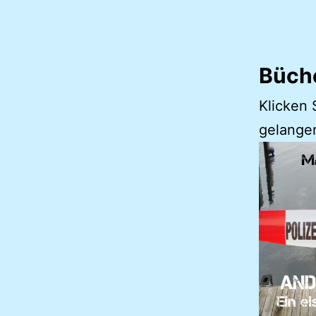
Büch
Klicken 
gelange