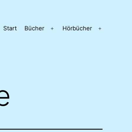
Start
Bücher
Hörbücher
Menü
Menü
öffnen
öffnen
e